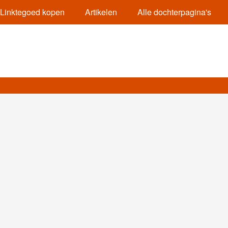
Linktegoed kopen
Artikelen
Alle dochterpagina's