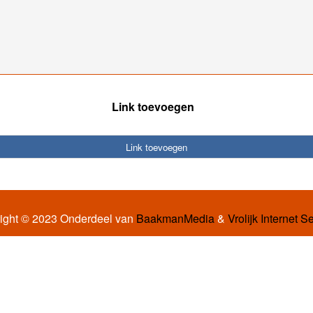
Link toevoegen
Link toevoegen
ight © 2023 Onderdeel van
BaakmanMedia
&
Vrolijk Internet S