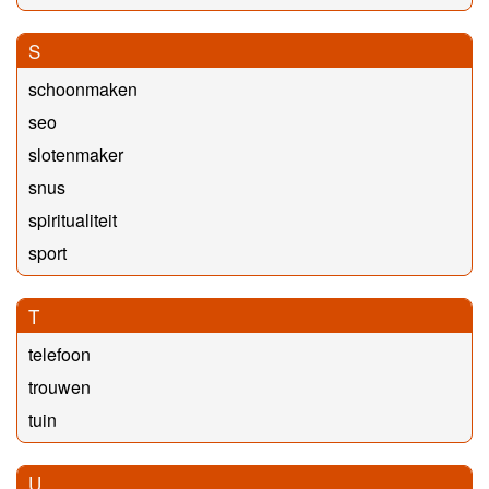
S
schoonmaken
seo
slotenmaker
snus
spiritualiteit
sport
T
telefoon
trouwen
tuin
U