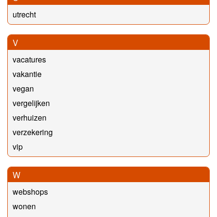
utrecht
V
vacatures
vakantie
vegan
vergelijken
verhuizen
verzekering
vip
W
webshops
wonen