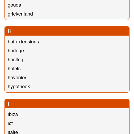
gouda
griekenland
H
hairextensions
horloge
hosting
hotels
hovenier
hypotheek
I
ibiza
ict
italie