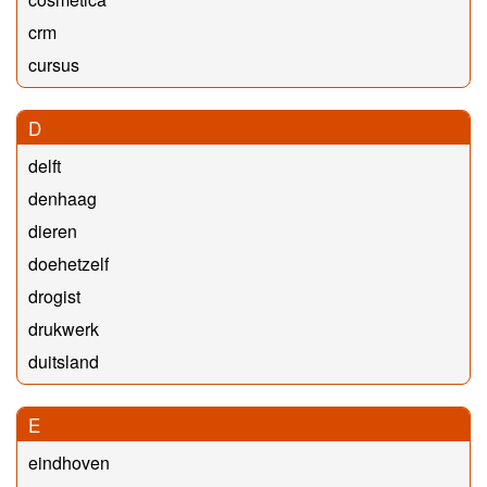
crm
cursus
D
delft
denhaag
dieren
doehetzelf
drogist
drukwerk
duitsland
E
eindhoven