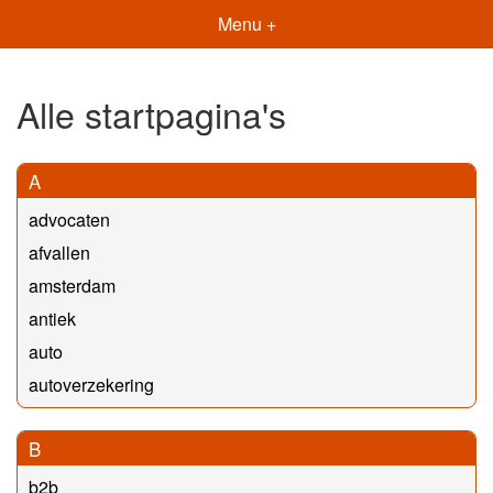
Menu +
Alle startpagina's
A
advocaten
afvallen
amsterdam
antiek
auto
autoverzekering
B
b2b