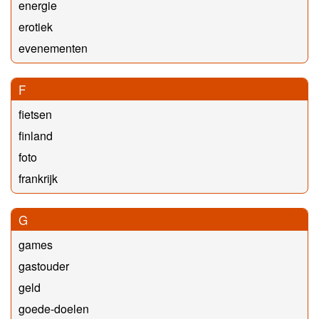
energie
erotiek
evenementen
F
fietsen
finland
foto
frankrijk
G
games
gastouder
geld
goede-doelen