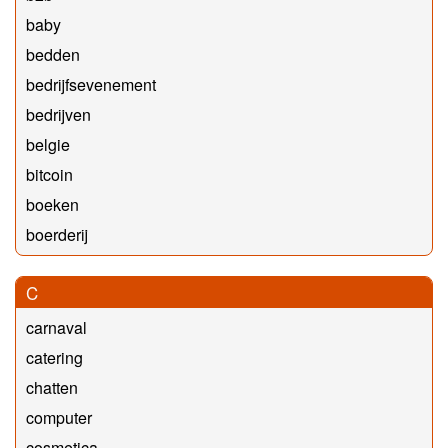
baby
bedden
bedrijfsevenement
bedrijven
belgie
bitcoin
boeken
boerderij
C
carnaval
catering
chatten
computer
cosmetica