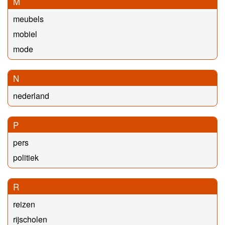
M
meubels
mobiel
mode
N
nederland
P
pers
politiek
R
reizen
rijscholen